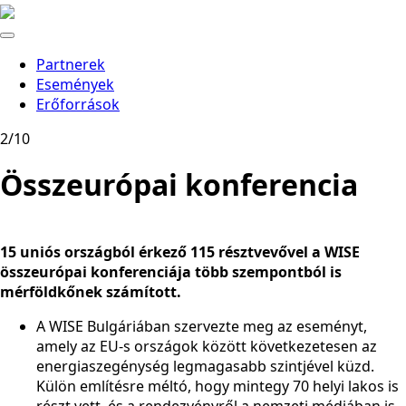
Partnerek
Események
Erőforrások
2/10
Összeurópai konferencia
15 uniós országból érkező 115 résztvevővel a WISE
összeurópai konferenciája több szempontból is
mérföldkőnek számított.
A WISE Bulgáriában szervezte meg az eseményt,
amely az EU-s országok között következetesen az
energiaszegénység legmagasabb szintjével küzd.
Külön említésre méltó, hogy mintegy 70 helyi lakos is
részt vett, és a rendezvényről a nemzeti médiában is