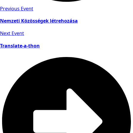
Previous Event
Nemzeti Közösségek létrehozása
Next Event
Translate-a-thon