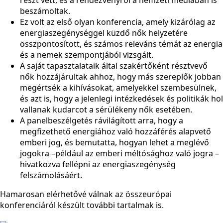
beszámoltak.
Ez volt az első olyan konferencia, amely kizárólag az
energiaszegénységgel küzdő nők helyzetére
összpontosított, és számos releváns témát az energia
és a nemek szempontjából vizsgált.
A saját tapasztalataik által szakértőként résztvevő
nők hozzájárultak ahhoz, hogy más szereplők jobban
megértsék a kihívásokat, amelyekkel szembesülnek,
és azt is, hogy a jelenlegi intézkedések és politikák hol
vallanak kudarcot a sérülékeny nők esetében.
A panelbeszélgetés rávilágított arra, hogy a
megfizethető energiához való hozzáférés alapvető
emberi jog, és bemutatta, hogyan lehet a meglévő
jogokra –például az emberi méltósághoz való jogra –
hivatkozva fellépni az energiaszegénység
felszámolásáért.
Hamarosan elérhetővé válnak az összeurópai
konferenciáról készült további tartalmak is.