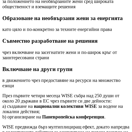
за положението на необвързаните жени сред широката
общественост и вземащите решения
Образоване на необвързани жени за енергията
като цяло и по-конкретно за техните енергийни права
Съвместно разработване на решения
чрез включване на засегнатите жени и по-широк кръг от
заинтересовани страни
Включване на други групи
в движението чрез предоставяне на ресурси на множество
езици
През първите четири месеца WISE събра над 250 души от
около 20 държави в ЕС чрез първите си две дейности:
a) създаване на
национални колективи WISE
за водене на
локални действия;
b) организиране на
Паневропейска конференция
.
WISE предвижда бърз мултиплициращ ефект, докато напредва