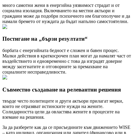
много самотни жени в енергийна уязвимост страдат и от
социална изолация. Включването на местни актьори и
граждани може да подобри психичното им благополучие и да
намали бремето от нуждата да бъдат напълно самостоятелни.
Постигане на „бързи резултати“
борбата с енергийната бедност е сложен и бавен процес.
Малки действия в краткосрочен план могат да намалят част от
въздействието и едновременно с това да изградят доверие
между засегнатите и отговорните за премахване на
социалните несправедливости.
Съвместно създаване на релевантни решения
твърде често политиците и други актьори прилагат мерки,
които не отразяват истинските нужди на жените.
Солидарността цели да овластява жените в процесите на
вземане на решения.
За да разберете как да се присъедините към движението WISE
– като индивид, организация или дарител (финансово или в