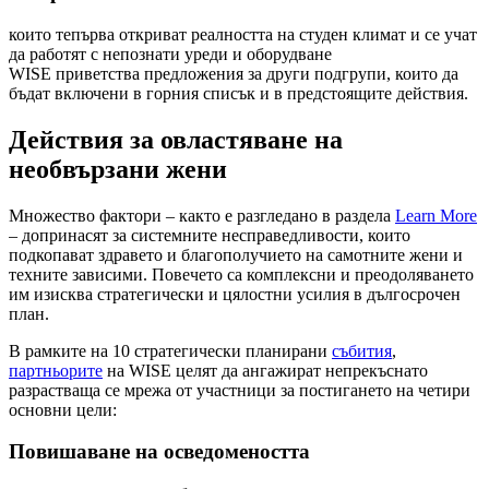
които тепърва откриват реалността на студен климат и се учат
да работят с непознати уреди и оборудване
WISE приветства предложения за други подгрупи, които да
бъдат включени в горния списък и в предстоящите действия.
Действия за овластяване на
необвързани жени
Множество фактори – както е разгледано в раздела
Learn More
– допринасят за системните несправедливости, които
подкопават здравето и благополучието на самотните жени и
техните зависими. Повечето са комплексни и преодоляването
им изисква стратегически и цялостни усилия в дългосрочен
план.
В рамките на 10 стратегически планирани
събития
,
партньорите
на WISE целят да ангажират непрекъснато
разрастваща се мрежа от участници за постигането на четири
основни цели:
Повишаване на осведомеността