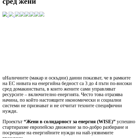
сред жени
uНаличните (макар и оскъдни) данни показват, че в рамките
на ЕС нивата на енергийна бедност са 3 до 4 пъти по-високи
сред домакинствата, в които жените сами управляват
ресурсите – включително енергията. Често това отразява
начина, по който настоящите икономически и социални
системи не признават и не отчитат техните специфични
нужди.
Проектът
“Жени в солидарност за енергия (WISE)”
успешно
стартирахме европейско движение за по-добро разбиране и
посрещане на енергийните нужди на най-уязвимите