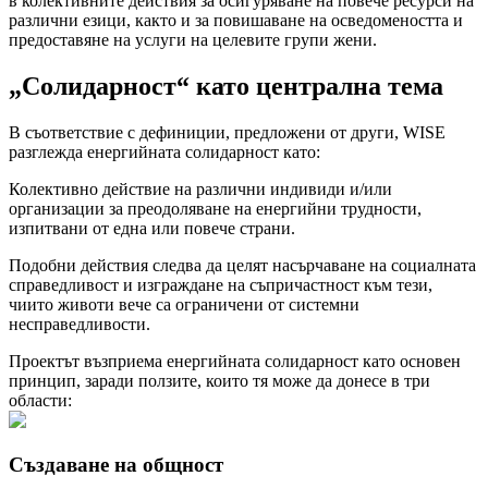
в колективните действия за осигуряване на повече ресурси на
различни езици, както и за повишаване на осведомеността и
предоставяне на услуги на целевите групи жени.
„Солидарност“ като централна тема
В съответствие с дефиниции, предложени от други, WISE
разглежда енергийната солидарност като:
Колективно действие на различни индивиди и/или
организации за преодоляване на енергийни трудности,
изпитвани от една или повече страни.
Подобни действия следва да целят насърчаване на социалната
справедливост и изграждане на съпричастност към тези,
чиито животи вече са ограничени от системни
несправедливости.
Проектът възприема енергийната солидарност като основен
принцип, заради ползите, които тя може да донесе в три
области:
Създаване на общност