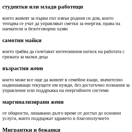
студентки или млади работещи
които живеят за първи път извън родния си дом, които
тепърва се учат да управляват сметки за енергия, права на
наематели и безотговорни хазяи
самотни майки
които трябва да съчетават интензивния натиск на работата с
грижата за малки деца
възрастни жени
които може все още да живеят в семейни къщи, значително
надвишаващи текущите им нужди, без достатъчно познания за
управление или поддръжка на енергийните системи
маргинализирани жени
от общности, лишавани дълго време от достъп до основни
услуги, които поддържат здравето и благополучието
Мигрантки и бежанки