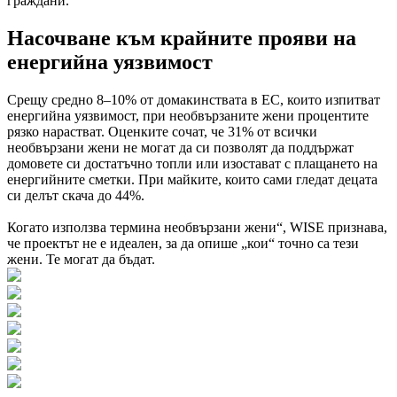
граждани.
Насочване към крайните прояви на
енергийна уязвимост
Срещу средно 8–10% от домакинствата в ЕС, които изпитват
енергийна уязвимост, при необвързаните жени процентите
рязко нарастват. Оценките сочат, че 31% от всички
необвързани жени не могат да си позволят да поддържат
домовете си достатъчно топли или изостават с плащането на
енергийните сметки. При майките, които сами гледат децата
си делът скача до 44%.
Когато използва термина необвързани жени“, WISE признава,
че проектът не е идеален, за да опише „кои“ точно са тези
жени. Те могат да бъдат.